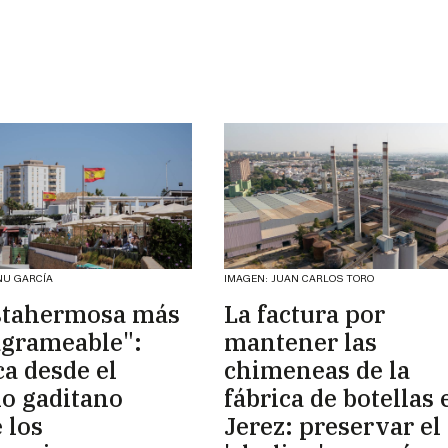
NU GARCÍA
IMAGEN: JUAN CARLOS TORO
stahermosa más
La factura por
agrameable":
mantener las
ca desde el
chimeneas de la
io gaditano
fábrica de botellas 
 los
Jerez: preservar el