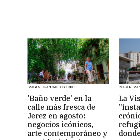
IMAGEN: JUAN CARLOS TORO
IMAGEN: MA
'Baño verde' en la
La Vi
calle más fresca de
"inst
Jerez en agosto:
cróni
negocios icónicos,
refug
arte contemporáneo y
donde