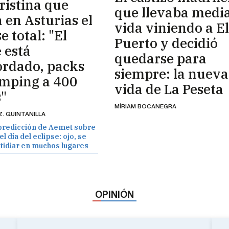
Cristina que
que llevaba medi
 en Asturias el
vida viniendo a El
e total: "El
Puerto y decidió
 está
quedarse para
ordado, packs
siempre: la nueva
amping a 400
vida de La Peseta
"
MÍRIAM BOCANEGRA
Z. QUINTANILLA
predicción de Aemet sobre
l día del eclipse: ojo, se
tidiar en muchos lugares
OPINIÓN