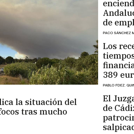
enciend
Andaluc
de empl
PACO SÁNCHEZ 
Los rec
tiempos
financi
389 eur
PABLO FDEZ. QUI
El Juzg
ca la situación del
de Cádi
 focos tras mucho
patroci
salpicad