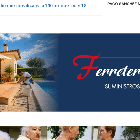
PACO SÁNCHEZ 
dio que moviliza ya a 150 bomberos y 18