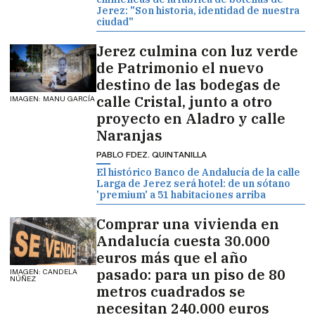
Jerez: "Son historia, identidad de nuestra
ciudad"
Jerez culmina con luz verde
de Patrimonio el nuevo
destino de las bodegas de
calle Cristal, junto a otro
IMAGEN: MANU GARCÍA
proyecto en Aladro y calle
Naranjas
PABLO FDEZ. QUINTANILLA
El histórico Banco de Andalucía de la calle
Larga de Jerez será hotel: de un sótano
'premium' a 51 habitaciones arriba
Comprar una vivienda en
Andalucía cuesta 30.000
euros más que el año
pasado: para un piso de 80
IMAGEN: CANDELA
NÚÑEZ
metros cuadrados se
necesitan 240.000 euros