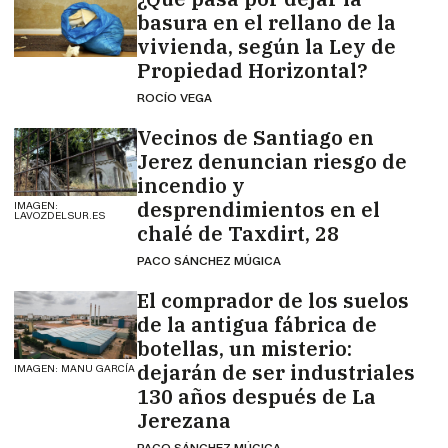
basura en el rellano de la
vivienda, según la Ley de
Propiedad Horizontal?
ROCÍO VEGA
Vecinos de Santiago en
Jerez denuncian riesgo de
incendio y
desprendimientos en el
IMAGEN:
LAVOZDELSUR.ES
chalé de Taxdirt, 28
PACO SÁNCHEZ MÚGICA
El comprador de los suelos
de la antigua fábrica de
botellas, un misterio:
dejarán de ser industriales
IMAGEN: MANU GARCÍA
130 años después de La
Jerezana
PACO SÁNCHEZ MÚGICA