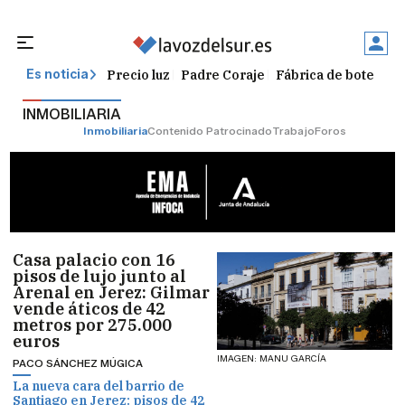
Precio luz
Padre Coraje
Fábrica de botellas
Es noticia
INMOBILIARIA
Inmobiliaria
Contenido Patrocinado
Trabajo
Foros
Casa palacio con 16
pisos de lujo junto al
Arenal en Jerez: Gilmar
vende áticos de 42
metros por 275.000
euros
IMAGEN: MANU GARCÍA
PACO SÁNCHEZ MÚGICA
La nueva cara del barrio de
Santiago en Jerez: pisos de 42