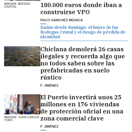
180.000 euros donde iban a
IMAGEN: BODEGA
CRISTAL
construirse VPO
PACO SÁNCHEZ MÚGICA
Dudas desde Santiago: el futuro de las
Bodegas Cristal y el riesgo de pérdida de
identidad
Chiclana demolerá 26 casas
ilegales y recuerda algo que
no todos saben sobre las
prefabricadas en suelo
rústico
F. JIMÉNEZ
El Puerto invertirá unos 25
millones en 176 viviendas
de protección oficial en una
zona comercial clave
IMAGEN: JUAN CARLOS
TORO
F. JIMÉNEZ