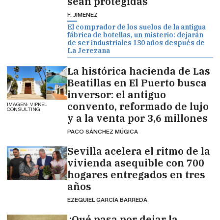
sean protegidas
F. JIMÉNEZ
El comprador de los suelos de la antigua
fábrica de botellas, un misterio: dejarán
de ser industriales 130 años después de
La Jerezana
La histórica hacienda de Las
Beatillas en El Puerto busca
inversor: el antiguo
convento, reformado de lujo
IMAGEN: VIPKEL
CONSULTING
y a la venta por 3,6 millones
PACO SÁNCHEZ MÚGICA
Sevilla acelera el ritmo de la
vivienda asequible con 700
hogares entregados en tres
años
EZEQUIEL GARCÍA BARREDA
¿Qué pasa por dejar la