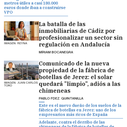
metros útiles a casi 180.000
euros donde iban a construirse
VPO
La batalla de las
inmobiliarias de Cádiz por
profesionalizar un sector sin
regulación en Andalucía
IMAGEN: REYNA
MÍRIAM BOCANEGRA
Comunicado de la nueva
propiedad de la fábrica de
botellas de Jerez: el solar
quedará "limpio", adiós a las
IMAGEN: JUAN CARLOS
TORO
chimeneas
PABLO FDEZ. QUINTANILLA
Este es el nuevo dueño de los suelos de la
fábrica de botellas en Jerez: uno de los
empresarios más ricos de España
Adelante, contra el derribo de las
chimeneas de la fábrica de botellas de