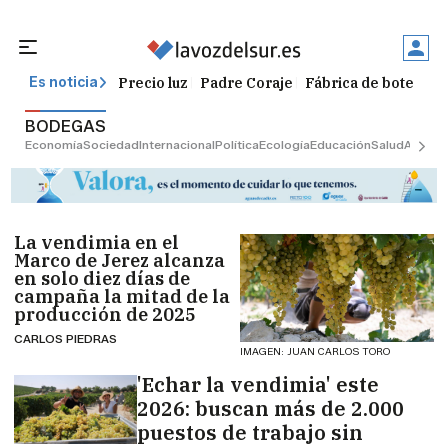
Precio luz
Padre Coraje
Fábrica de botellas
Es noticia
BODEGAS
Economía
Sociedad
Internacional
Política
Ecología
Educación
Salud
Anuncio
La vendimia en el
Marco de Jerez alcanza
en solo diez días de
campaña la mitad de la
producción de 2025
CARLOS PIEDRAS
IMAGEN: JUAN CARLOS TORO
'Echar la vendimia' este
2026: buscan más de 2.000
puestos de trabajo sin