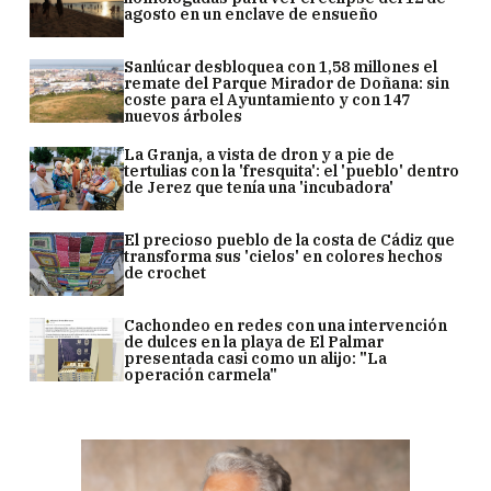
agosto en un enclave de ensueño
Sanlúcar desbloquea con 1,58 millones el
remate del Parque Mirador de Doñana: sin
coste para el Ayuntamiento y con 147
nuevos árboles
La Granja, a vista de dron y a pie de
tertulias con la 'fresquita': el 'pueblo' dentro
de Jerez que tenía una 'incubadora'
El precioso pueblo de la costa de Cádiz que
transforma sus 'cielos' en colores hechos
de crochet
Cachondeo en redes con una intervención
de dulces en la playa de El Palmar
presentada casi como un alijo: "La
operación carmela"