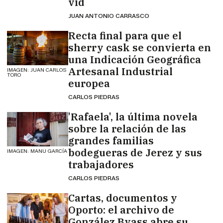
vid
JUAN ANTONIO CARRASCO
Recta final para que el
sherry cask se convierta en
una Indicación Geográfica
Artesanal Industrial
IMAGEN: JUAN CARLOS
TORO
europea
CARLOS PIEDRAS
'Rafaela', la última novela
sobre la relación de las
grandes familias
bodegueras de Jerez y sus
IMAGEN: MANU GARCÍA
trabajadores
CARLOS PIEDRAS
Cartas, documentos y
Oporto: el archivo de
González Byass abre su