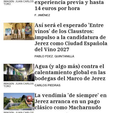
experiencia previa y hasta
IMAGEN: JUAN CARLOS
TORO
14 euros por hora
F. JIMÉNEZ
Así será el esperado 'Entre
vinos' de los Claustros:
impulso a la candidatura de
Jerez como Ciudad Española
del Vino 2027
PABLO FDEZ. QUINTANILLA
Agua (y algo más) contra el
calentamiento global en las
bodegas del Marco de Jerez
IMAGEN: JUAN CARLOS
CARLOS PIEDRAS
TORO
La vendimia 'de siempre' en
Jerez arranca en un pago
clásico como Macharnudo
IMAGEN: JUAN CARLOS