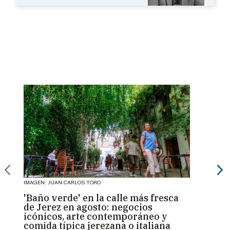
IMAGEN: JUAN CARLOS TORO
IMAGEN:
'Baño verde' en la calle más fresca
La V
de Jerez en agosto: negocios
"inst
icónicos, arte contemporáneo y
refug
comida típica jerezana o italiana
empr