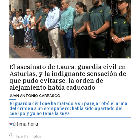
El asesinato de Laura, guardia civil en
Asturias, y la indignante sensación de
que pudo evitarse: la orden de
alejamiento había caducado
JUAN ANTONIO CARRASCO
El guardia civil que ha matado a su pareja robó el arma
del crimen a un compañero: había sido apartado del
cuerpo y ya no tenía la suya
última hora
Hace 9 minutos