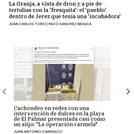
La Granja, a vista de dron y a pie de
tertulias con la 'fresquita': el 'pueblo'
dentro de Jerez que tenía una 'incubadora'
JUAN CARLOS TORO | PACO SÁNCHEZ MÚGICA
Cachondeo en redes con una
El ec
intervención de dulces en la playa
busca
de El Palmar presentada casi como
Nort
un alijo: "La operación carmela"
camp
JUAN ANTONIO CARRASCO
PABLO 