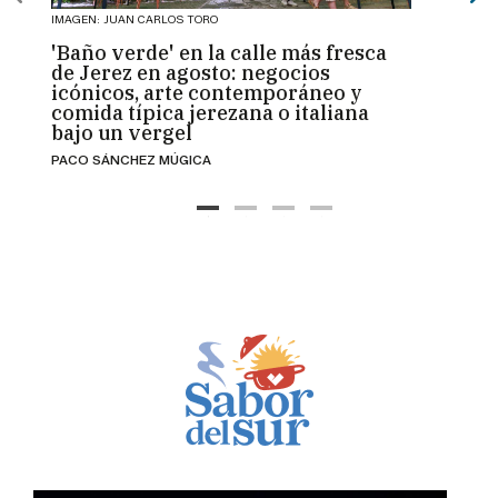
IMAGEN: JUAN CARLOS TORO
IMAGEN:
'Baño verde' en la calle más fresca
La V
de Jerez en agosto: negocios
"inst
icónicos, arte contemporáneo y
refug
comida típica jerezana o italiana
empr
bajo un vergel
desa
PACO SÁNCHEZ MÚGICA
MÍRIAM
Las Tr
presió
es qu