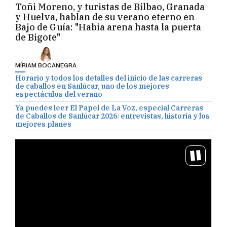
Toñi Moreno, y turistas de Bilbao, Granada
y Huelva, hablan de su verano eterno en
Bajo de Guía: "Había arena hasta la puerta
de Bigote"
MÍRIAM BOCANEGRA
Horario y todos los detalles del inicio de las carreras
de caballos en Sanlúcar, uno de los mejores
espectáculos del verano
Ya puedes leer El Papel de La Voz, especial Carreras
de Caballos de Sanlúcar 2026: entrevistas, historia y los
mejores planes