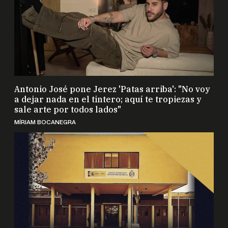
Antonio José pone Jerez 'Patas arriba': "No voy
a dejar nada en el tintero; aquí te tropiezas y
sale arte por todos lados"
MÍRIAM BOCANEGRA