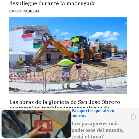
despliegue durante la madrugada
EMILIO CABRERA
Las obras de la glorieta de San José Obrero
contemplan también intervenciones de
Pasaportes que abren
rebajes en el acerado y el reasfaltado del
puertas
entorno
Los pasaportes más
F. JIMÉNEZ
poderosos del mundo,
¿está el tuyo?