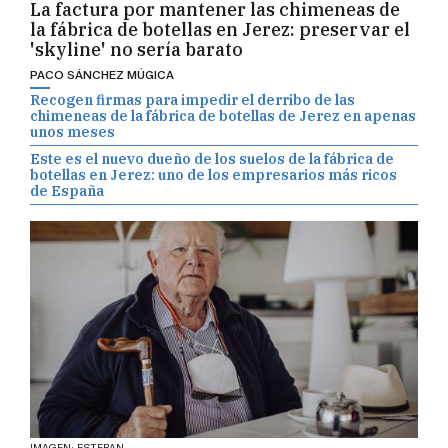
la fábrica de botellas en Jerez: preservar el
'skyline' no sería barato
PACO SÁNCHEZ MÚGICA
Recogen firmas para impedir el derribo de las
chimeneas de la fábrica de botellas de Jerez en apenas
unos meses
Este es el nuevo dueño de los suelos de la fábrica de
botellas en Jerez: uno de los empresarios más ricos
de España
IMAGEN: ESTEBAN