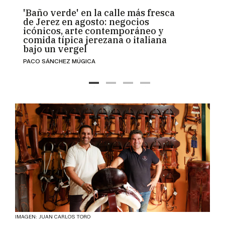
'Baño verde' en la calle más fresca
La V
de Jerez en agosto: negocios
"inst
icónicos, arte contemporáneo y
refug
comida típica jerezana o italiana
empr
bajo un vergel
desa
PACO SÁNCHEZ MÚGICA
MÍRIAM
Las Tr
presió
es qu
IMAGEN: JUAN CARLOS TORO