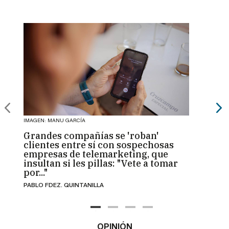
IMAGEN: MANU GARCÍA
IMAGEN:
Grandes compañías se 'roban'
Toñi 
clientes entre sí con sospechosas
Gran
empresas de telemarketing, que
veran
insultan si les pillas: "Vete a tomar
"Habí
por..."
Bigo
PABLO FDEZ. QUINTANILLA
MÍRIAM
Horari
carrer
mejore
OPINIÓN
Ya pue