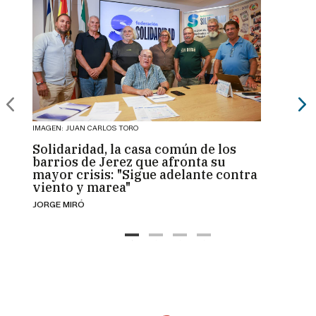
IMAGEN: JUAN CARLOS TORO
IMAGEN:
Solidaridad, la casa común de los
Jerez
barrios de Jerez que afronta su
de la
mayor crisis: "Sigue adelante contra
exper
viento y marea"
resp
JORGE MIRÓ
FRANCI