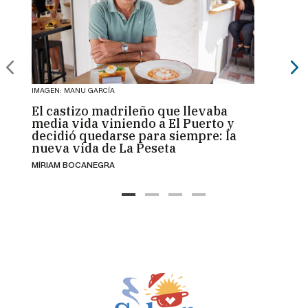
IMAGEN: MANU GARCÍA
IMAGEN:
El castizo madrileño que llevaba
Solid
media vida viniendo a El Puerto y
barri
decidió quedarse para siempre: la
mayor
nueva vida de La Peseta
vien
MÍRIAM BOCANEGRA
JORGE 