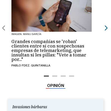
IMAGEN: MANU GARCÍA
IMAGEN:
Grandes compañías se 'roban'
La Gr
clientes entre sí con sospechosas
tertu
empresas de telemarketing, que
'pueb
insultan si les pillas: "Vete a tomar
una 
por..."
JUAN C
PABLO FDEZ. QUINTANILLA
OPINIÓN
Invasiones bárbaras