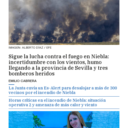
IMAGEN: ALBERTO DÍAZ / EFE
Sigue la lucha contra el fuego en Niebla:
incertidumbre con los vientos, humo
llegando a la provincia de Sevilla y tres
bomberos heridos
EMILIO CABRERA
La Junta envía un Es-Alert para desalojar a más de 300
vecinos por el incendio de Niebla
Horas críticas en el incendio de Niebla: situación
operativa 2 y amenaza de más calor y viento