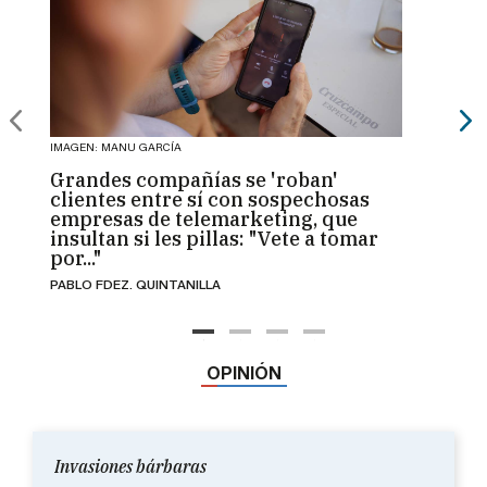
IMAGEN: MANU GARCÍA
IMAGEN:
Grandes compañías se 'roban'
La Gr
clientes entre sí con sospechosas
tertu
empresas de telemarketing, que
'pueb
insultan si les pillas: "Vete a tomar
una 
por..."
JUAN C
PABLO FDEZ. QUINTANILLA
OPINIÓN
Invasiones bárbaras