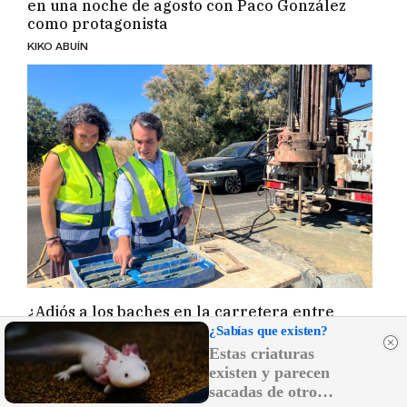
en una noche de agosto con Paco González
como protagonista
KIKO ABUÍN
¿Adiós a los baches en la carretera entre
Jerez y Sanlúcar? La Junta estudia el terreno
¿Sabías que existen?
para empezar las obras
Estas criaturas
existen y parecen
EMILIO CABRERA
sacadas de otro