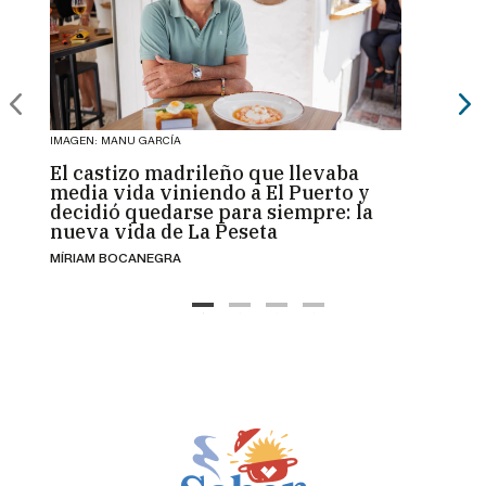
IMAGEN: MANU GARCÍA
IMAGEN:
El castizo madrileño que llevaba
Solid
media vida viniendo a El Puerto y
barri
decidió quedarse para siempre: la
mayor
nueva vida de La Peseta
vien
MÍRIAM BOCANEGRA
JORGE 