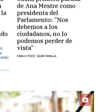
a
de Ana Mestre como
 la
presidenta del
Parlamento: "Nos
o
debemos a los
ado
ciudadanos, no lo
podemos perder de
vista"
el
a
PABLO FDEZ. QUINTANILLA
artido