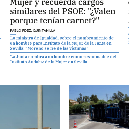
Mujer y recuerda cargos
similares del PSOE: "¿Valen
porque tenían carnet?"
PABLO FDEZ. QUINTANILLA
La ministra de Igualdad, sobre el nombramiento de
un hombre para Instituto de la Mujer de la Junta en
Sevilla: "Moreno se ríe de las víctimas"
La Junta nombra a un hombre como responsable del
Instituto Andaluz de la Mujer en Sevilla