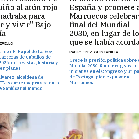
uiño al atún rojo
España y promete 
madraba para
Marruecos celebrar
r y vivir" Bajo
final del Mundial
ía
2030, en lugar de l
que se había acord
MERELLO
 leer El Papel de La Voz,
PABLO FDEZ. QUINTANILLA
Carreras de Caballos de
Crece la presión política sobre 
026: entrevistas, historia y
Mundial 2030: Sumar registra un
es planes
iniciativa en el Congreso y un p
de Portugal pide expulsar a
varez, alcaldesa de
Marruecos
 "Las carreras proyectan la
e Sanlúcar al mundo"