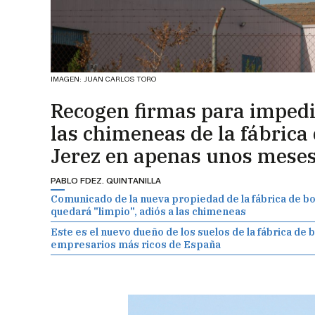
IMAGEN: JUAN CARLOS TORO
Recogen firmas para impedir
las chimeneas de la fábrica 
Jerez en apenas unos mese
PABLO FDEZ. QUINTANILLA
Comunicado de la nueva propiedad de la fábrica de bot
quedará "limpio", adiós a las chimeneas
Este es el nuevo dueño de los suelos de la fábrica de b
empresarios más ricos de España