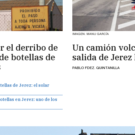
IMAGEN: MANU GARCÍA
 el derribo de
Un camión volc
de botellas de
salida de Jerez
s
PABLO FDEZ. QUINTANILLA
ellas de Jerez: el solar
otellas en Jerez: uno de los