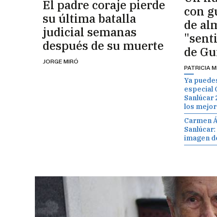
El padre coraje pierde
con g
su última batalla
de al
judicial semanas
"senti
después de su muerte
de Gu
JORGE MIRÓ
PATRICIA 
Ya puedes
especial 
Sanlúcar 2
los mejor
Carmen Ál
Sanlúcar:
imagen d