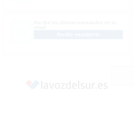
Recibe las últimas novedades en tu
email
Recibir newsletter
Apoya una Andalucía con Voz propia; Protege el
periodismo hecho por periodistas
Hazte socio