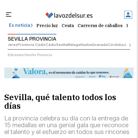
Precio luz
Ceuta
Carreras de caballos
Peque
Es noticia
SEVILLA PROVINCIA
Jerez
Provincia Cádiz
Cádiz
Sevilla
Málaga
Huelva
Granada
Córdoba
Jaén
Sev
Ediciones
Sevilla Provincia
Sevilla, qué talento todos los
días
La provincia celebra su día con la entrega de
15 medallas en una genial gala que reconoce
el talento y el esfuerzo en todos sus rincones