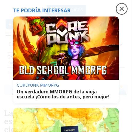
TE PODRÍA INTERESAR
lavozdelsur.es
lavozdelsur.es
Precio luz
Padre Coraje
Fábrica de botellas
Es noticia
ENTREVISTAS
Entrevistas
Reportajes
El Patio
Gentes Del Sur
El Papel De La Voz
Selección
Entrevistas
COREPUNK MMORPG
Un verdadero MMORPG de la vieja
escuela ¡Cómo los de antes, pero mejor!
La revolución silenciosa que
está transformando Arahal:
ciencia, cultura y patrimonio