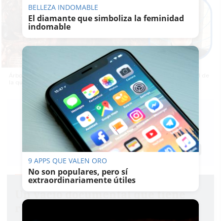
BELLEZA INDOMABLE
El diamante que simboliza la feminidad
indomable
Árbol de la vida, obra pictórica de la iglesia de San Roque de Arahal de
la que sólo se conservan tres en España.
EZEQUIEL GARCÍA
BARREDA
24/05/2026
Actualizado: 24/05/2026 - 20:16
Guardar
0
Facebook
X
WhatsApp
Copy
9 APPS QUE VALEN ORO
Link
No son populares, pero sí
extraordinariamente útiles
Un vacío documental que tiene
remedio