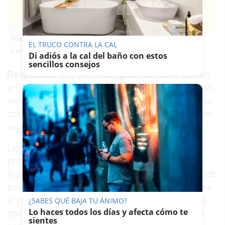
Viaja sin visado
EL TRUCO CONTRA LA CAL
Los pasaportes que más puertas abren ¿está el tuyo?
Di adiós a la cal del baño con estos
sencillos consejos
Respuesta:
Soy un investigador sevillano nacido
en Arahal. Mi campo son las Ciencias Sociales en
perspectiva histórica. Estudio temas relacionados
con la memoria y las formas de vida en el imperio
español.
Llego a Dinamarca porque el pasado año mi
proyecto
Subaltern Privacy
:
Echoes of the
Resistance in the Hispanic World
fue seleccionado
por la
European Research Executive Agency
para
el programa
Marie Skłodowska-Curie
, una de las
¿SABES QUÉ BAJA TU ÁNIMO?
Lo haces todos los días y afecta cómo te
principales iniciativas de la Unión Europea para
sientes