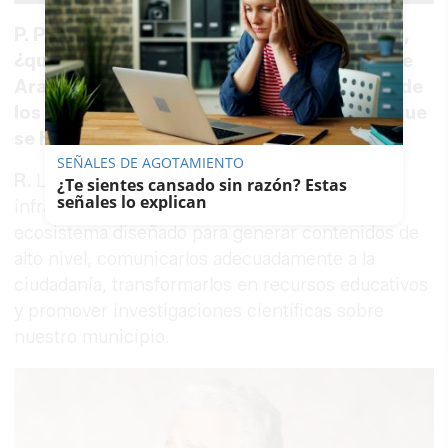
P. Para quien nunca haya oído hablar de ella,
¿qué es exactamente la Carta Patrimonial de
Arahal y por qué puede convertirse en uno de
los proyectos culturales más importantes que
se han hecho en la comarca?
SEÑALES DE AGOTAMIENTO
R.
La Carta Patrimonial de Arahal es una
¿Te sientes cansado sin razón? Estas
señales lo explican
infraestructura pública de conocimiento. Un
ecosistema diseñado para generar contenidos de
alto nivel, comunicarlos adecuadamente a la
ciudadanía, transformarlos en recursos educativos
y promover investigaciones científicas sobre
nuestro municipio.