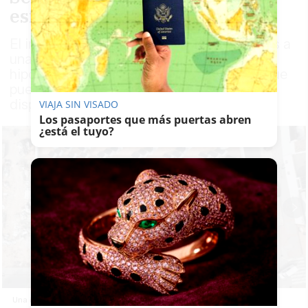
esfuerzo inicial
El informe de Qualis Credit Risk pone cifras a
una barrera que expulsa del mercado
hipotecario a miles de familias solventes que
pueden pagar la cuota mensual pero no
disponen del dinero inicial para la entrada
VIAJA SIN VISADO
Los pasaportes que más puertas abren
¿está el tuyo?
Una instantánea aérea de una promoción de viviendas.