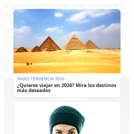
en patrimonio. En muchas zonas de España, entre
el 30% y el 31% del ahorro necesario va destinado
a impuestos y costes de formalización de la
operación, sin que ello suponga ningún retorno
para el comprador. Y este patrón se repite incluso
en regiones con precios de vivienda más bajos,
como Castilla-La Mancha o Extremadura, lo que
demuestra que el problema no depende
únicamente del nivel de precios.
VIAJES TENDENCIA 2026
¿Quieres viajar en 2026? Mira los destinos
más deseados