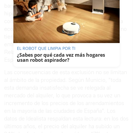
barrera de entrada significativa al mercado
hipotecario. Hay miles de potenciales
compradores que, si bien cuentan con solvencia
económica para afrontar la cuota del préstamo, no
tienen suficientes ahorros para hacer frente a la
entrada", afirma Mariola Municio, Client
EL ROBOT QUE LIMPIA POR TI
Relationship Manager de Qualis Credit Risk
¿Sabes por qué cada vez más hogares
España.
usan robot aspirador?
Las consecuencias de esta exclusión no se limitan
al ámbito de la propiedad. Según Municio, "toda
esta demanda insatisfecha se ve relegada al
mercado del alquiler, lo que provoca a su vez un
incremento de los precios de los arrendamientos
en la mayoría de las ciudades de España". Los
datos de Idealista respaldan esta lectura: en los dos
últimos años, el precio del alquiler ha subido un