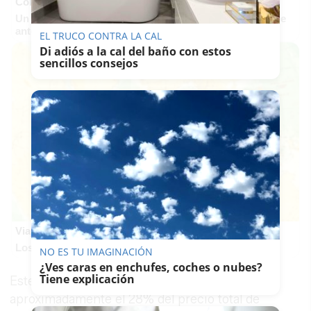
Corepunk MMORPG
Un verdadero MMORPG de la vieja escuela ¡Cómo los de
antes, pero mejor!
EL TRUCO CONTRA LA CAL
Di adiós a la cal del baño con estos
sencillos consejos
Viaja sin visado
Los pasaportes que más puertas abren ¿está el tuyo?
NO ES TU IMAGINACIÓN
¿Ves caras en enchufes, coches o nubes?
Tiene explicación
Este desembolso equivale a tener ahorrado
aproximadamente el 28% del precio total de