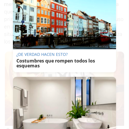
metros cuadrados de segunda mano
, confirma
que el ahorro previo se ha consolidado como la
principal barrera de acceso a la propiedad, incluso
en una comunidad donde el esfuerzo inicial se
sitúa por debajo de la media nacional, que alcanza
los 48.031 euros.
¿DE VERDAD HACEN ESTO?
Costumbres que rompen todos los
esquemas