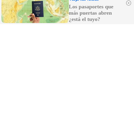
Los pasaportes que
más puertas abren
¿está el tuyo?
Dónde viajar en 2026
Los destinos que todos van a querer visitar el
próximo año
DISCOVER WITH
LO MÁS LEÍDO
Grandes compañías se 'roban' clientes
entre sí con sospechosas empresas de
telemarketing, que insultan si les pillas:
"Vete a tomar por..."
Vox busca diputados de otros partidos para