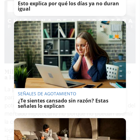
Esto explica por qué los días ya no duran
igual
Miles de familias solventes, pero sin acceso
a la hipoteca
La principal conclusión del informe es tan
SEÑALES DE AGOTAMIENTO
paradójica como reveladora: hay miles de
¿Te sientes cansado sin razón? Estas
potenciales compradores que quedan excluidos del
señales lo explican
mercado hipotecario no porque no puedan asumir
la cuota mensual de la hipoteca, sino porque no
logran reunir el dinero necesario para la entrada.
"Este desembolso inicial se ha convertido en una