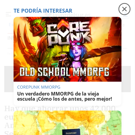
TE PODRÍA INTERESAR
Precio luz
Padre Coraje
Fábrica de botellas
Es noticia
INMOBILIARIA
Inmobiliaria
Contenido Patrocinado
Trabajo
Foros
I+n (ideas Y Negocios)
Inmobiliaria
COREPUNK MMORPG
Un verdadero MMORPG de la vieja
escuela ¡Cómo los de antes, pero mejor!
Hay que ahorrar unos 42.000
euros para comprar un piso en
Andalucía: Málaga, Cádiz y
Sevilla, provincias con más