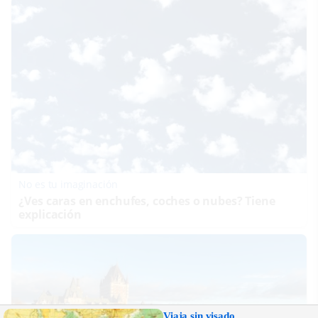
No es tu imaginación
¿Ves caras en enchufes, coches o nubes? Tiene
explicación
Viaja sin visado