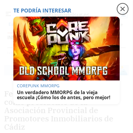
TE PODRÍA INTERESAR
Precio luz
Padre Coraje
Fábrica de botellas
Es noticia
INMOBILIARIA
Inmobiliaria
Contenido Patrocinado
Trabajo
Foros
I+n (ideas Y Negocios)
Inmobiliaria
COREPUNK MMORPG
Fernando García es reelegido
Un verdadero MMORPG de la vieja
escuela ¡Cómo los de antes, pero mejor!
como presidente de la
Asociación Provincial de
Promotores Inmobiliarios de
Cádiz