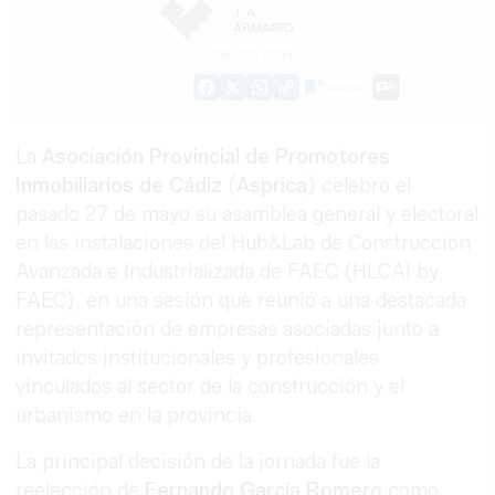
J. A.
ARMARIO
28/05/2026
Guardar
0
Facebook
X
WhatsApp
Copy
Link
La
Asociación Provincial de Promotores
Inmobiliarios de Cádiz
(
Asprica
) celebró el
pasado 27 de mayo su asamblea general y electoral
en las instalaciones del Hub&Lab de Construcción
Avanzada e Industrializada de FAEC (HLCAI by
FAEC), en una sesión que reunió a una destacada
representación de empresas asociadas junto a
invitados institucionales y profesionales
vinculados al sector de la construcción y el
urbanismo en la provincia.
La principal decisión de la jornada fue la
reelección de
Fernando
García
Romero
como