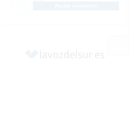
Recibir newsletter
Apoya una Andalucía con Voz propia; Protege el
periodismo hecho por periodistas
Hazte socio
SÍGUENOS EN REDES
Marcar como fuente preferida