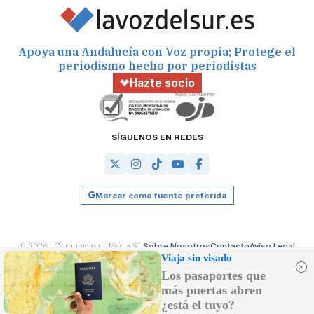
Apoya una Andalucía con Voz propia; Protege el
periodismo hecho por periodistas
Hazte socio
SÍGUENOS EN REDES
Marcar como fuente preferida
© 2026 Comunicasur Media SL
Sobre Nosotros
Contacto
Aviso Legal
Política de Cookies
RSS
Desarrollado por
OA Cloud
Viaja sin visado
Los pasaportes que
más puertas abren
¿está el tuyo?