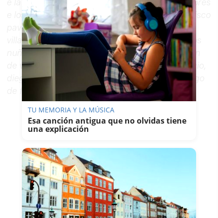
e la Reyna dona Juana su madre nuestros señores
e los / veynte e quatro cavalleros della./ Francisco
pavon, goçalo peres, payo patino, don juan de
villacreçes, pero / nuñez de villaviçençio, pablos
nuñez de villaviçençio, fraçisco de trogillo / juan
de villaviçençio, bartolomé nuñez de villaviçençio,
diego de herrera, al- / var lopes, el allcaide diego
de fuentes, Rodrigo de vera.
TU MEMORIA Y LA MÚSICA
Esa canción antigua que no olvidas tiene
una explicación