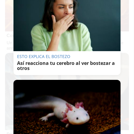
Corepunk MMORPG
Un verdadero MMORPG de la vieja escuela ¡Cómo los de
antes, pero mejor!
ESTO EXPLICA EL BOSTEZO
Así reacciona tu cerebro al ver bostezar a
otros