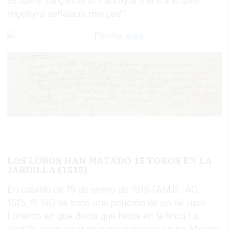
es abil e sufiçiente lo / admyta a el e a lo qual
reçebyra señalada merçed".
LOS LOBOS HAN MATADO 15 TOROS EN LA
JARDILLA (1515)
En cabildo de 19 de enero de 1515 (AMJF, AC,
1515, fº 58) se trató una petición de un tal Juan
Lorenzo en que decía que había en la finca La