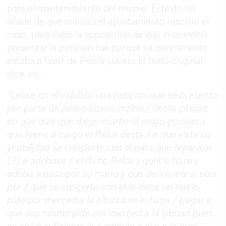
para el mantenimiento del mismo. El texto no
añade de qué manera el ayuntamiento resolvió el
caso, pero cabe la suposición de que si permitió
presentar la petición fue porque ya previamente
estaba a favor de Pedro Lucero.El texto original
dice así:
"Leose en el cabilldo una petiçion que se presento
por parte de pedro luzero vezino / desta çibdad
en que dize que diego martin el moço çerrajero
que tyene a cargo el Relox desta / e que vista su
ynabilidad se conçierte con el para que reparase
(?) e adobase / el dicho Relox y quel lo haze y
adoba y pasa por su mano y que de los maravedis
por / que se conçerto con el le debe un terçio,
pide por merçed a la çibdad se lo haga / pagar e
que asy mismo pide por merçed a la çibdad pues