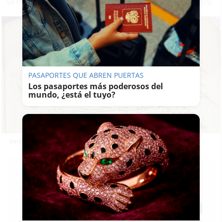
un relojero o los lobos que mataron a 15 toros
PASAPORTES QUE ABREN PUERTAS
Los pasaportes más poderosos del
mundo, ¿está el tuyo?
Serpientes, lobos y arcas secretas del Jerez antiguo
CRISTÓBAL
ORELLANA
08/08/2021
Actualizado: 08/08/2021 - 08:26
Guardar
0
Facebook
X
WhatsApp
Copy
Link