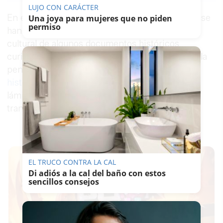
LUJO CON CARÁCTER
En el Facebook del Archivo Municipal de Jerez se
Una joya para mujeres que no piden
permiso
han publicado 4 noticias, que resaltan el valor
cultural de algunos documentos históricos
curiosos que en él se conservan, que merecen la
pena reproducir en esta sección de las
1001
historias de Jerez
. Acompañamos las mismas
láminas que aparecen en dicho Facebook y sus
transcripciones.
EL TRUCO CONTRA LA CAL
Di adiós a la cal del baño con estos
sencillos consejos