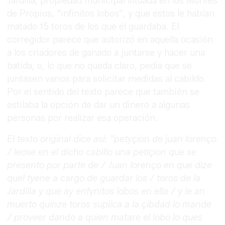
Jardilla, propiedad municipal situada en los Montes
de Propios, “infinitos lobos”, y que estos le habían
matado 15 toros de los que él guardaba. El
corregidor parece que autorizó en aquella ocasión
a los criadores de ganado a juntarse y hacer una
batida, o, lo que no queda claro, pedía que se
juntasen varios para solicitar medidas al cabildo.
Por el sentido del texto parece que también se
estilaba la opción de dar un dinero a algunas
personas por realizar esa operación.
El texto original dice así: “petyçion de juan lorenço
/ leose en el dicho cabillo una petiçion que se
presento por parte de / Juan lorenço en que dize
quel tyene a cargo de guardar los / toros de la
Jardilla y que ay enfynitos lobos en ella / y le an
muerto quinze toros suplica a la çibdad lo mande
/ proveer dando a quien matare el lobo lo ques