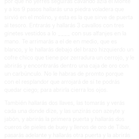
por que no yerres seguirás cavando azia el Monte
y a los 9 pasos hallarás una piedra voladera que
sirvió en el molino, y esta es la que sirve de puerta
al tesoro. Entrarás y hallarás 3 cavallos con tres
ginetes vestidos a lo ____ con sus alfanjes en la
mano. Te arrimarás a el de en medio, que es
blanco, y le hallarás debajo del brazo hizquierdo un
cofre chico que tiene por zerradura un cerrojo, y le
abrirás y encontrarás dentro una caja de oro con
un carbúnculo. No le habras de promto porque
con el resplandor que arrojará de sí te podrás
quedar ciego; para abrirla cierra los ojos.
También hallarás dos llaves, las tomarás y verás
cada una donde dize, y las unzirás con azeyte y
jabón, y abrirás la primera puerta y hallarás dos
cueros de pieles de buey y llenos de oro de Tibar,
pasarás adelante y hallarás otra puerta y la abrirás