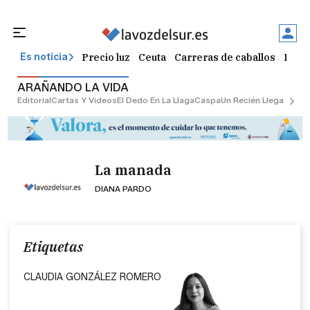
Precio luz
Ceuta
Carreras de caballos
Peque
Es noticia
ARAÑANDO LA VIDA
Editorial
Cartas Y Vídeos
El Dedo En La Llaga
Caspa
Un Recién Llegado
Ciu
La manada
DIANA PARDO
Etiquetas
CLAUDIA GONZÁLEZ ROMERO