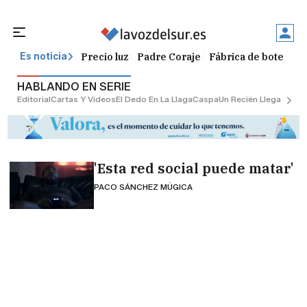
Precio luz
Padre Coraje
Fábrica de botellas
Es noticia
HABLANDO EN SERIE
Editorial
Cartas Y Vídeos
El Dedo En La Llaga
Caspa
Un Recién Llegado
Ciu
'Esta red social puede matar'
PACO SÁNCHEZ MÚGICA