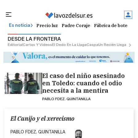
Precio luz
Padre Coraje
Fábrica de botellas
Es noticia
DESDE LA FRONTERA
Editorial
Cartas Y Vídeos
El Dedo En La Llaga
Caspa
Un Recién Llegado
Ciu
El caso del niño asesinado
en Toledo: cuando el odio
necesita a la mentira
PABLO FDEZ. QUINTANILLA
El Canijo y el xerecismo
PABLO FDEZ. QUINTANILLA