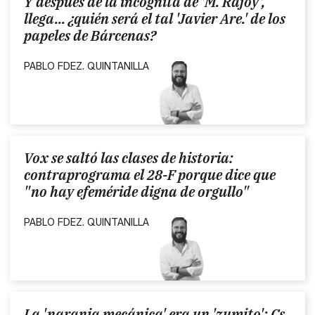
Y después de la incógnita de 'M. Rajoy',
llega... ¿quién será el tal 'Javier Are.' de los
papeles de Bárcenas?
PABLO FDEZ. QUINTANILLA
Vox se saltó las clases de historia:
contraprograma el 28-F porque dice que
"no hay efeméride digna de orgullo"
PABLO FDEZ. QUINTANILLA
La 'naranja mecánica' era un 'zumito': Cs