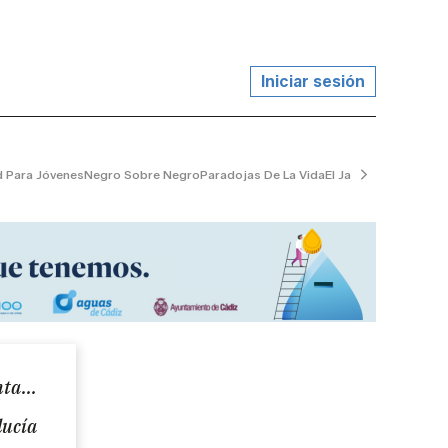
Iniciar sesión
d Para Jóvenes
Negro Sobre Negro
Paradojas De La Vida
El Jardinero Tranquil
ta...
lucía