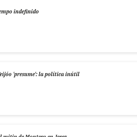
iempo indefinido
jóo 'presume': la política inútil
 el mitin de Montero en Jerez