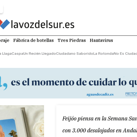
raje
Fábrica de botellas
Tres Piedras
Hantavirus
a Llaga
Caspa
Un Recién Llegado
Ciudadano Saborido
La Rotonda
No Es Ciuda
Feijóo piensa en la Semana San
con 3.000 desalojados en Anda