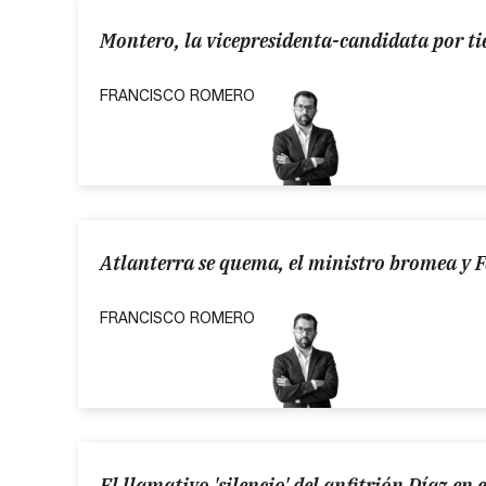
Montero, la vicepresidenta-candidata por t
FRANCISCO ROMERO
Atlanterra se quema, el ministro bromea y Fei
FRANCISCO ROMERO
El llamativo 'silencio' del anfitrión Díaz en