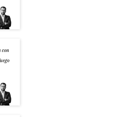
a con
fuego