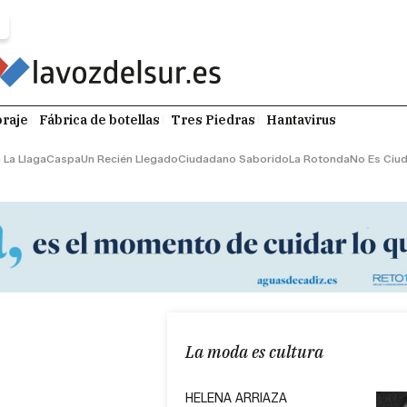
raje
Fábrica de botellas
Tres Piedras
Hantavirus
 La Llaga
Caspa
Un Recién Llegado
Ciudadano Saborido
La Rotonda
No Es Ciu
La moda es cultura
HELENA ARRIAZA