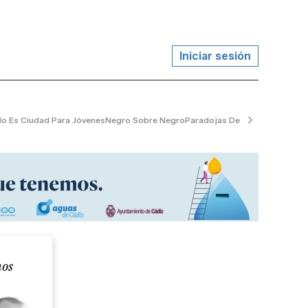
Iniciar sesión
o Es Ciudad Para Jóvenes
Negro Sobre Negro
Paradojas De La Vida
El Jardin
nos