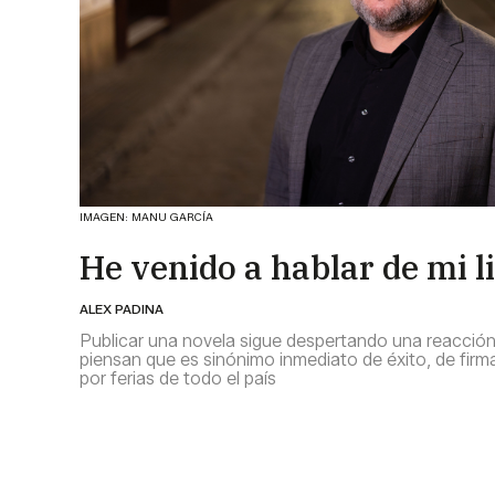
IMAGEN: MANU GARCÍA
He venido a hablar de mi l
ALEX PADINA
Publicar una novela sigue despertando una reacción
piensan que es sinónimo inmediato de éxito, de firm
por ferias de todo el país