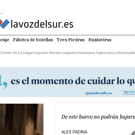
raje
Fábrica de botellas
Tres Piedras
Hantavirus
El Dedo En La Llaga
Caspa
Un Recién Llegado
Ciudadano Saborido
La Rotonda
N
De este barco no podrán bajar
ALEX PADINA