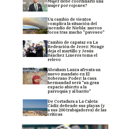
Mujer debe coordinarlo una
mujer por cojones?
Un cambio de vientos
complica la situación del
incendio de Niebla: nuevos
focos tras mucho "paveseo"
Cambio de capataz en La
Redención de Jerez: Monge
deja el martillo y Jesús
Sánchez Lineros toma el
relevo
Abraham Lanza afronta un
nuevo mandato en El
Soberano Poder: la casa
hermandad será "un gran
espacio abierto a la
parroquia y al barrio"
De Cortadura a La Caleta:
Cádiz defiende sus playas (y
a sus 200 trabajadores) de las
críticas