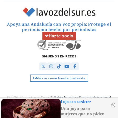
Apoya una Andalucía con Voz propia; Protege el
periodismo hecho por periodistas
Hazte socio
SÍGUENOS EN REDES
Marcar como fuente preferida
© 2026 Comunicasur Media SL
Sobre Nosotros
Contacto
Aviso Legal
Política de Cookies
RSS
Desarrollado por
OA Cloud
Lujo con carácter
Una joya para
mujeres que no piden