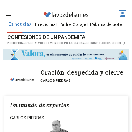
Precio luz
Padre Coraje
Fábrica de botellas
Es noticia
CONFESIONES DE UN PANDEMITA
Editorial
Cartas Y Vídeos
El Dedo En La Llaga
Caspa
Un Recién Llegado
Ciu
Oración, despedida y cierre
CARLOS PIEDRAS
Un mundo de expertos
CARLOS PIEDRAS