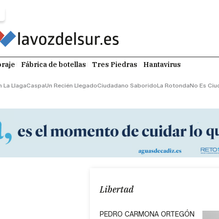
raje
Fábrica de botellas
Tres Piedras
Hantavirus
n La Llaga
Caspa
Un Recién Llegado
Ciudadano Saborido
La Rotonda
No Es Ciu
Libertad
PEDRO CARMONA ORTEGÓN