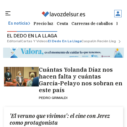
Precio luz
Ceuta
Carreras de caballos
Peque
Es noticia
EL DEDO EN LA LLAGA
Editorial
Cartas Y Vídeos
El Dedo En La Llaga
Caspa
Un Recién Llegado
Ci
Cuántas Yolanda Díaz nos
hacen falta y cuántas
García-Pelayo nos sobran en
este país
PEDRO GRIMALDI
'El verano que vivimos': el cine con Jerez
como protagonista