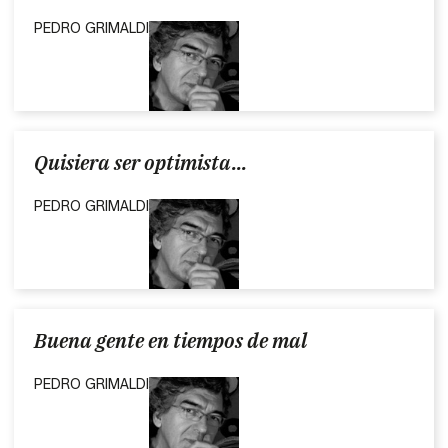
PEDRO GRIMALDI
Quisiera ser optimista...
PEDRO GRIMALDI
Buena gente en tiempos de mal
PEDRO GRIMALDI