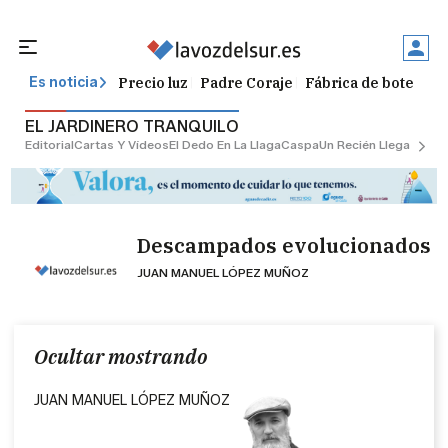
Precio luz
Padre Coraje
Fábrica de botellas
Es noticia
EL JARDINERO TRANQUILO
Editorial
Cartas Y Vídeos
El Dedo En La Llaga
Caspa
Un Recién Llegado
Ciu
Descampados evolucionados
JUAN MANUEL LÓPEZ MUÑOZ
Ocultar mostrando
JUAN MANUEL LÓPEZ MUÑOZ