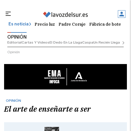
Precio luz
Padre Coraje
Fábrica de botellas
Es noticia
OPINIÓN
Editorial
Cartas Y Vídeos
El Dedo En La Llaga
Caspa
Un Recién Llegado
Ciu
Opinión
OPINIÓN
El arte de enseñarte a ser