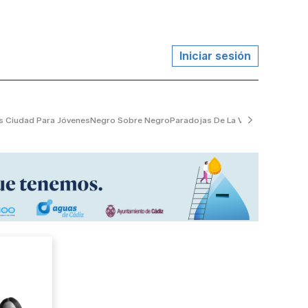
Iniciar sesión
s Ciudad Para Jóvenes
Negro Sobre Negro
Paradojas De La Vida
El Jardinero 