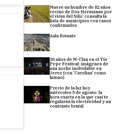
Muere un hombre de 82 años
vecino de Dos Hermanas por
el virus del Nilo: consulta la
lista de municipios con casos
confirmados
Aula flotante
30 años de M-Clan en el Tío
Pepe Festival: imágenes de
una noche inolvidable en
Jerez (con 'Carolina' como
himno)
Precio de la luz hoy
miércoles 5 de agosto: la
hora exacta en la que casi te
regalarán la electricidad y un
contraste brutal