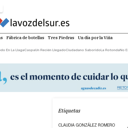
as
Fábrica de botellas
Tres Piedras
Un día por la Viña
edo En La Llaga
Caspa
Un Recién Llegado
Ciudadano Saborido
La Rotonda
No E
Etiquetas
CLAUDIA GONZÁLEZ ROMERO