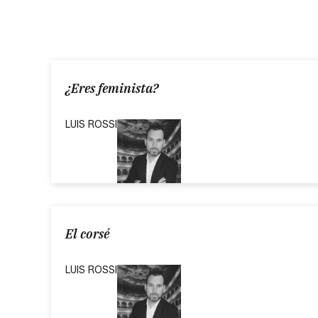
¿Eres feminista?
LUIS ROSSI
El corsé
LUIS ROSSI