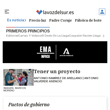
Precio luz
Padre Coraje
Fábrica de botellas
Es noticia
PRIMEROS PRINCIPIOS
Editorial
Cartas Y Vídeos
El Dedo En La Llaga
Caspa
Un Recién Llegado
Ciu
Tener un proyecto
ANTONIO RAMÍREZ DE ARELLANO | ANTONIO
VALVERDE ASENCIO
IMAGEN: MARCOS
MORENO
Pactos de gobierno