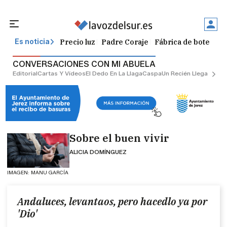
Precio luz
Padre Coraje
Fábrica de botellas
Es noticia
CONVERSACIONES CON MI ABUELA
Editorial
Cartas Y Vídeos
El Dedo En La Llaga
Caspa
Un Recién Llegado
Ciu
Sobre el buen vivir
ALICIA DOMÍNGUEZ
IMAGEN: MANU GARCÍA
Andaluces, levantaos, pero hacedlo ya por
'Dio'