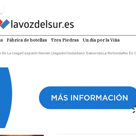
as
Fábrica de botellas
Tres Piedras
Un día por la Viña
o En La Llaga
Caspa
Un Recién Llegado
Ciudadano Saborido
La Rotonda
No Es 