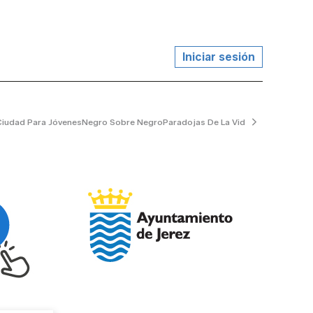
Iniciar sesión
Ciudad Para Jóvenes
Negro Sobre Negro
Paradojas De La Vida
El Jardinero Tr