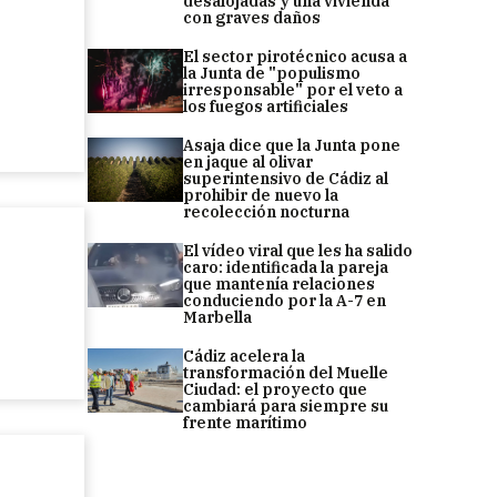
desalojadas y una vivienda
con graves daños
El sector pirotécnico acusa a
la Junta de "populismo
irresponsable" por el veto a
los fuegos artificiales
Asaja dice que la Junta pone
en jaque al olivar
superintensivo de Cádiz al
prohibir de nuevo la
recolección nocturna
El vídeo viral que les ha salido
caro: identificada la pareja
que mantenía relaciones
conduciendo por la A-7 en
Marbella
Cádiz acelera la
transformación del Muelle
Ciudad: el proyecto que
cambiará para siempre su
frente marítimo