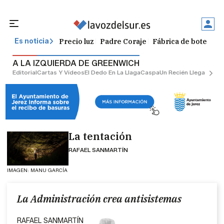
Precio luz
Padre Coraje
Fábrica de botellas
Es noticia
A LA IZQUIERDA DE GREENWICH
Editorial
Cartas Y Vídeos
El Dedo En La Llaga
Caspa
Un Recién Llegado
Ciu
La tentación
RAFAEL SANMARTÍN
IMAGEN: MANU GARCÍA
La Administración crea antisistemas
RAFAEL SANMARTÍN