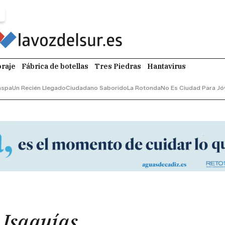
raje
Fábrica de botellas
Tres Piedras
Hantavirus
aspa
Un Recién Llegado
Ciudadano Saborido
La Rotonda
No Es Ciudad Para Jó
 Isaquías