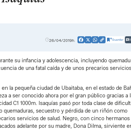
Z
Guardar
0
26/04/2019h.
Facebook
X
WhatsApp
Copy
Link
durante su infancia y adolescencia, incluyendo quemadu
encia de una fatal caída y de unos precarios servicio
 en la pequeña ciudad de Ubaitaba, en el estado de Bah
eza a ser conocido ahora por el gran público gracias a l
cidad C1 1000m. Isaquías pasó por toda clase de dificul
ndo quemaduras, secuestro y pérdida de un riñón como
ecarios servicios de salud. Negro, con cinco hermanos
sacados adelante por su madre, Dona Dilma, sirviente e