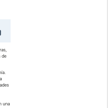
ras,
s de
ía.
a
tades
n una