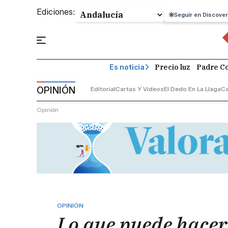
Ediciones:
Seguir en Discover
Precio luz
Padre Co
Es noticia
OPINIÓN
Editorial
Cartas Y Vídeos
El Dedo En La Llaga
C
Opinión
OPINIÓN
Lo que puede hacer