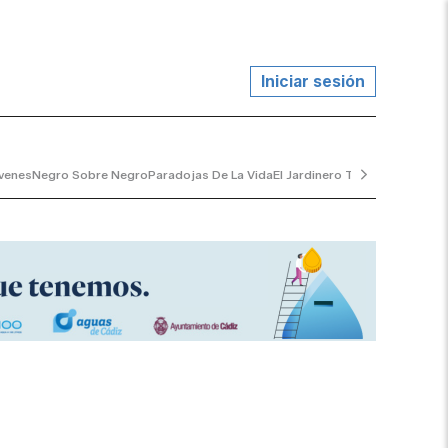
Iniciar sesión
venes
Negro Sobre Negro
Paradojas De La Vida
El Jardinero Tranquilo
...y Al V