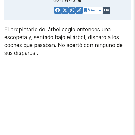
26/04/2019h.
Guardar
0
Facebook
X
WhatsApp
Copy
Link
El propietario del árbol cogió entonces una
escopeta y, sentado bajo el árbol, disparó a los
coches que pasaban. No acertó con ninguno de
sus disparos...