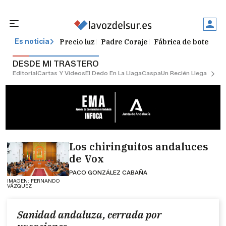
Precio luz
Padre Coraje
Fábrica de botellas
Es noticia
DESDE MI TRASTERO
Editorial
Cartas Y Vídeos
El Dedo En La Llaga
Caspa
Un Recién Llegado
Ciu
Los chiringuitos andaluces
de Vox
PACO GONZÁLEZ CABAÑA
IMAGEN: FERNANDO
VÁZQUEZ
Sanidad andaluza, cerrada por