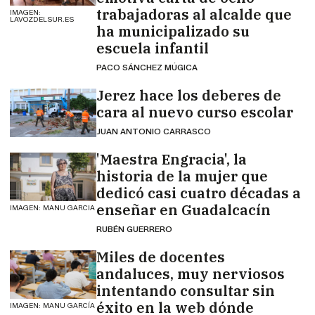
trabajadoras al alcalde que
IMAGEN:
LAVOZDELSUR.ES
ha municipalizado su
escuela infantil
PACO SÁNCHEZ MÚGICA
Jerez hace los deberes de
cara al nuevo curso escolar
JUAN ANTONIO CARRASCO
'Maestra Engracia', la
historia de la mujer que
dedicó casi cuatro décadas a
enseñar en Guadalcacín
IMAGEN: MANU GARCIA
RUBÉN GUERRERO
Miles de docentes
andaluces, muy nerviosos
intentando consultar sin
éxito en la web dónde
IMAGEN: MANU GARCÍA