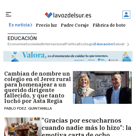
Precio luz
Padre Coraje
Fábrica de botellas
Es noticia
EDUCACIÓN
Economía
Sociedad
Internacional
Política
Ecología
Educación
Salud
Anunci
Cambian de nombre un
colegio en el Jerez rural
para homenajear a un
querido dirigente
fallecido, y que tanto
luchó por Asta Regia
PABLO FDEZ. QUINTANILLA
"Gracias por escucharnos
cuando nadie más lo hizo": la
emotiva carta de ocho