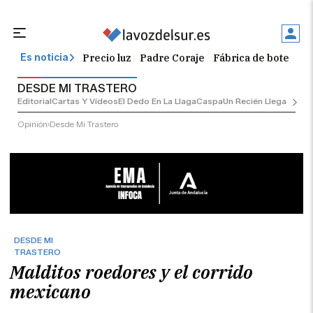
Precio luz
Padre Coraje
Fábrica de botellas
Es noticia
DESDE MI TRASTERO
Editorial
Cartas Y Vídeos
El Dedo En La Llaga
Caspa
Un Recién Llegado
Ciu
Opinión
Desde Mi Trastero
DESDE MI
TRASTERO
Malditos roedores y el corrido
mexicano