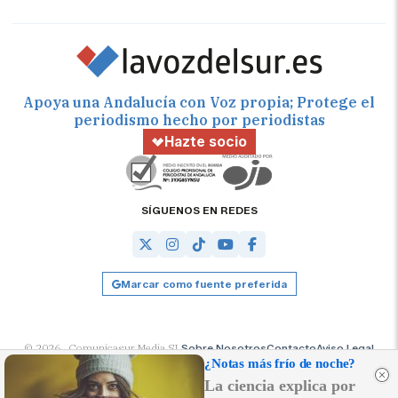
Apoya una Andalucía con Voz propia; Protege el
periodismo hecho por periodistas
Hazte socio
SÍGUENOS EN REDES
Marcar como fuente preferida
© 2026 Comunicasur Media SL
Sobre Nosotros
Contacto
Aviso Legal
Política de Cookies
RSS
Desarrollado por
OA Cloud
¿Notas más frío de noche?
La ciencia explica por