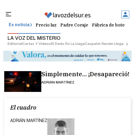
Precio luz
Padre Coraje
Fábrica de botellas
Es noticia
LA VOZ DEL MISTERIO
Editorial
Cartas Y Vídeos
El Dedo En La Llaga
Caspa
Un Recién Llegado
Ciu
Simplemente... ¡Desapareció!
ADRIÁN MARTÍNEZ
El cuadro
ADRIÁN MARTÍNEZ