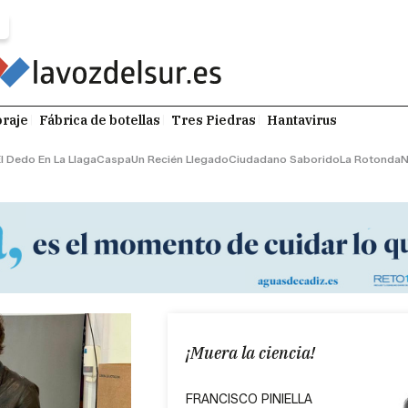
raje
Fábrica de botellas
Tres Piedras
Hantavirus
l Dedo En La Llaga
Caspa
Un Recién Llegado
Ciudadano Saborido
La Rotonda
N
¡Muera la ciencia!
FRANCISCO PINIELLA