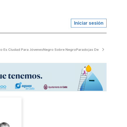
Iniciar sesión
o Es Ciudad Para Jóvenes
Negro Sobre Negro
Paradojas De La Vida
El Jardin