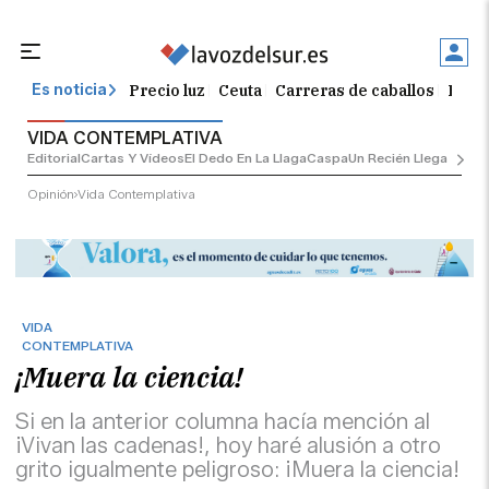
Precio luz
Ceuta
Carreras de caballos
Peque
Es noticia
VIDA CONTEMPLATIVA
Editorial
Cartas Y Vídeos
El Dedo En La Llaga
Caspa
Un Recién Llegado
Ciu
Opinión
Vida Contemplativa
VIDA
CONTEMPLATIVA
¡Muera la ciencia!
Si en la anterior columna hacía mención al
¡Vivan las cadenas!, hoy haré alusión a otro
grito igualmente peligroso: ¡Muera la ciencia!