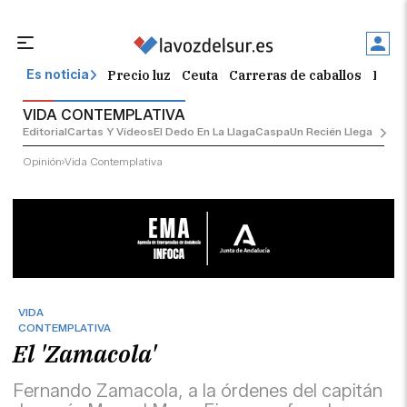
Precio luz
Ceuta
Carreras de caballos
Peque
Es noticia
VIDA CONTEMPLATIVA
Editorial
Cartas Y Vídeos
El Dedo En La Llaga
Caspa
Un Recién Llegado
Ciu
Opinión
Vida Contemplativa
VIDA
CONTEMPLATIVA
El 'Zamacola'
Fernando Zamacola, a la órdenes del capitán