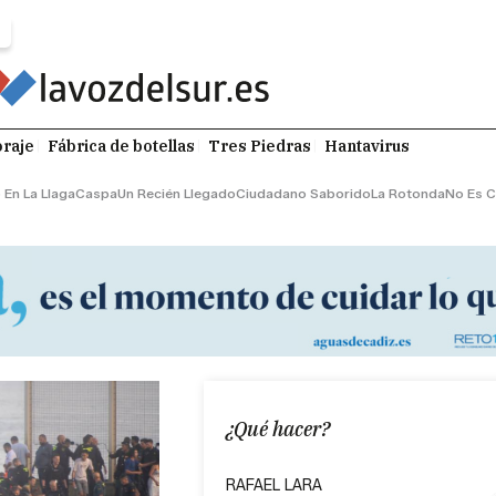
raje
Fábrica de botellas
Tres Piedras
Hantavirus
 En La Llaga
Caspa
Un Recién Llegado
Ciudadano Saborido
La Rotonda
No Es C
¿Qué hacer?
RAFAEL LARA