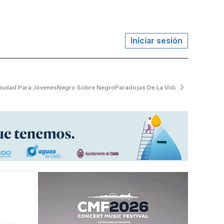
Iniciar sesión
iudad Para Jóvenes
Negro Sobre Negro
Paradojas De La Vida
El Jardinero Tr