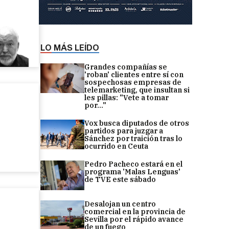
LO MÁS LEÍDO
Grandes compañías se
'roban' clientes entre sí con
sospechosas empresas de
telemarketing, que insultan si
les pillas: "Vete a tomar
por..."
Vox busca diputados de otros
partidos para juzgar a
Sánchez por traición tras lo
ocurrido en Ceuta
Pedro Pacheco estará en el
programa 'Malas Lenguas'
de TVE este sábado
Desalojan un centro
comercial en la provincia de
Sevilla por el rápido avance
de un fuego