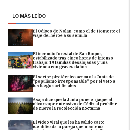
LO MÁS LEÍDO
El Odiseo de Nolan, como el de Homero: el
viaje del héroe a su semilla
El incendio forestal de San Roque,
estabilizado tras cinco horas de intenso
trabajo: 19 familias desalojadas y una
vivienda con graves daños
El sector pirotécnico acusa a la Junta de
"populismo irresponsable" por el veto a
los fuegos artificiales
Asaja dice que la Junta pone en jaque al
olivar superintensivo de Cádiz al prohibir
de nuevo la recolección nocturna
El vídeo viral que les ha salido caro:
identificada la pareja que mantenía