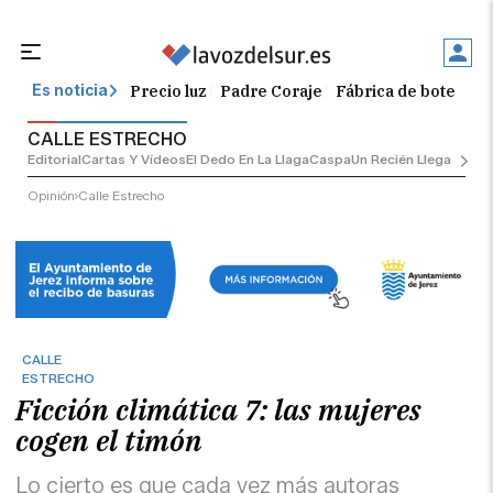
Precio luz
Padre Coraje
Fábrica de botellas
Es noticia
CALLE ESTRECHO
Editorial
Cartas Y Vídeos
El Dedo En La Llaga
Caspa
Un Recién Llegado
Ciu
Opinión
Calle Estrecho
CALLE
ESTRECHO
Ficción climática 7: las mujeres
cogen el timón
Lo cierto es que cada vez más autoras