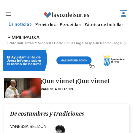
Precio luz
Perseidas
Fábrica de botellas
Tr
Es noticia
PIMPILIPAUXA
Editorial
Cartas Y Vídeos
El Dedo En La Llaga
Caspa
Un Recién Llegado
Ciu
¡Que viene! ¡Que viene!
VANESSA BELIZÓN
De costumbres y tradiciones
VANESSA BELIZÓN