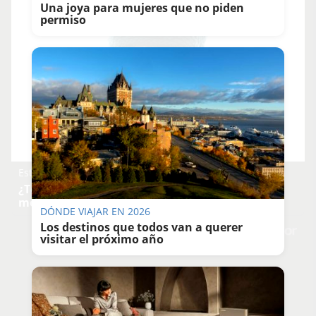
Una joya para mujeres que no piden
permiso
Esto explica el frío
¿Te pasa que por la noche sientes más frío sin
motivo?
DÓNDE VIAJAR EN 2026
Los destinos que todos van a querer
DISCOVER WITH
visitar el próximo año