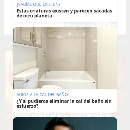
¿SABÍAS QUE EXISTEN?
MANU
GARCÍA
Estas criaturas existen y parecen sacadas
de otro planeta
25/06/2026
Actualizado: 26/06/2026 - 09:28
Guardar
0
Facebook
X
WhatsApp
Copy
Link
ADIÓS A LA CAL DEL BAÑO
¿Y si pudieras eliminar la cal del baño sin
esfuerzo?
Corepunk MMORPG