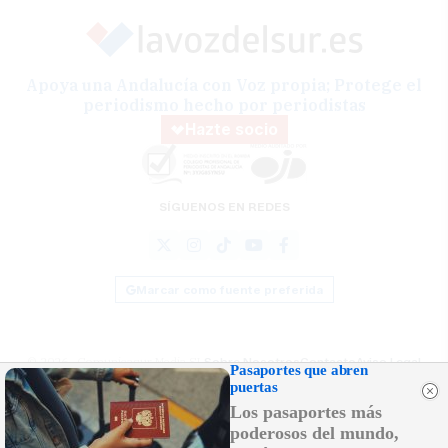
Apoya una Andalucía con Voz propia; Protege el
periodismo hecho por periodistas
Hazte socio
SÍGUENOS EN REDES
Marcar como fuente preferida
© 2026 Comunicasur Media SL
Sobre Nosotros
Contacto
Aviso Legal
Pasaportes que abren
Política de Cookies
RSS
Desarrollado por
OA Cloud
puertas
Los pasaportes más
poderosos del mundo,