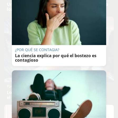
Un verdadero MMORPG de la vieja escuela ¡Cómo
los de antes, pero mejor!
¿POR QUÉ SE CONTAGIA?
La ciencia explica por qué el bostezo es
contagioso
Pasaportes que abren puertas
Los pasaportes más poderosos del mundo, ¿está
el tuyo?