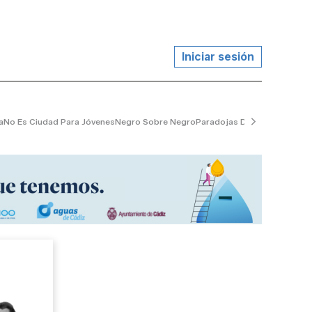
Iniciar sesión
a
No Es Ciudad Para Jóvenes
Negro Sobre Negro
Paradojas De La Vida
El Jard