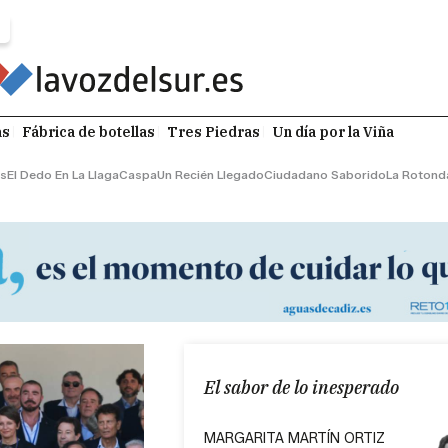
as
Fábrica de botellas
Tres Piedras
Un día por la Viña
os
El Dedo En La Llaga
Caspa
Un Recién Llegado
Ciudadano Saborido
La Rotond
El sabor de lo inesperado
MARGARITA MARTÍN ORTIZ