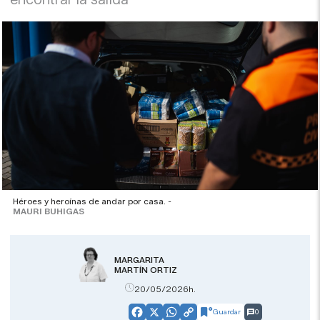
Héroes y heroínas de andar por casa. -
MAURI BUHIGAS
MARGARITA
MARTÍN ORTIZ
20/05/2026h.
Guardar
0
Facebook
X
WhatsApp
Copy