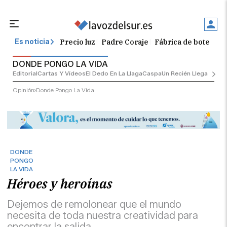
Precio luz
Padre Coraje
Fábrica de botellas
Es noticia
DONDE PONGO LA VIDA
Editorial
Cartas Y Vídeos
El Dedo En La Llaga
Caspa
Un Recién Llegado
Ciu
Opinión
Donde Pongo La Vida
DONDE
PONGO
LA VIDA
Héroes y heroínas
Dejemos de remolonear que el mundo
necesita de toda nuestra creatividad para
encontrar la salida