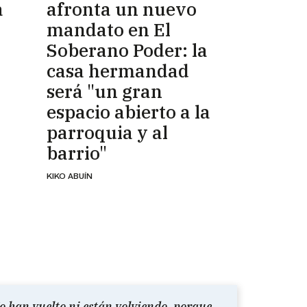
a
afronta un nuevo
mandato en El
Soberano Poder: la
casa hermandad
será "un gran
espacio abierto a la
parroquia y al
barrio"
KIKO ABUÍN
o han vuelto ni están volviendo, porque