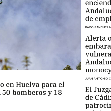
enciend
Andaluc
de empl
PACO SÁNCHEZ 
Alerta o
embara
vulnera
Andaluc
monocy
JUAN ANTONIO 
o en Huelva para el
El Juzg
 150 bomberos y 18
de Cádi
patroci