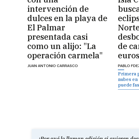
intervención de
busca
dulces en la playa de
eclips
El Palmar
Norte
presentada casi
desb
como un alijo: "La
de c
operación carmela"
euros
JUAN ANTONIO CARRASCO
PABLO FDE
Primera 
nubes en e
puede fas
¿Por qué lo llaman edición si quieren dec