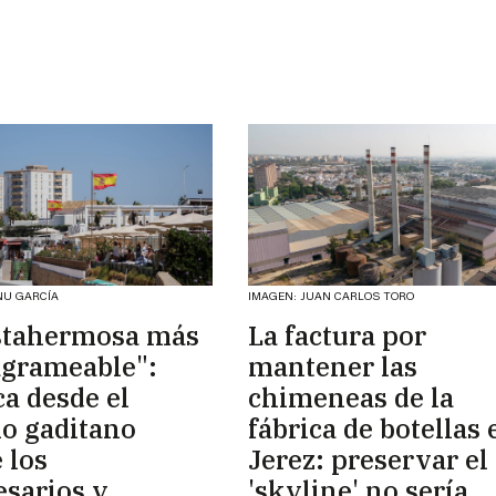
NU GARCÍA
IMAGEN: JUAN CARLOS TORO
stahermosa más
La factura por
agrameable":
mantener las
ca desde el
chimeneas de la
io gaditano
fábrica de botellas 
 los
Jerez: preservar el
sarios y
'skyline' no sería