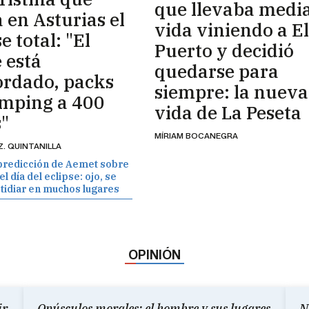
que llevaba medi
 en Asturias el
vida viniendo a El
e total: "El
Puerto y decidió
 está
quedarse para
ordado, packs
siempre: la nueva
amping a 400
vida de La Peseta
"
MÍRIAM BOCANEGRA
Z. QUINTANILLA
predicción de Aemet sobre
l día del eclipse: ojo, se
tidiar en muchos lugares
OPINIÓN
ir
Opúsculos morales: el hombre y sus lugares
N