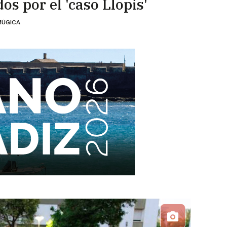
os por el 'caso Llopis'
MÚGICA