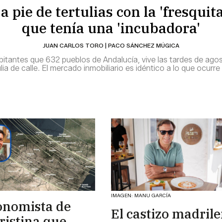
a pie de tertulias con la 'fresquita
que tenía una 'incubadora'
JUAN CARLOS TORO | PACO SÁNCHEZ MÚGICA
abitantes que 632 pueblos de Andalucía, vive las tardes de ago
ia de calle. El mercado inmobiliario es idéntico a lo que ocurr
IMAGEN: MANU GARCÍA
onomista de
El castizo madril
Cristina que