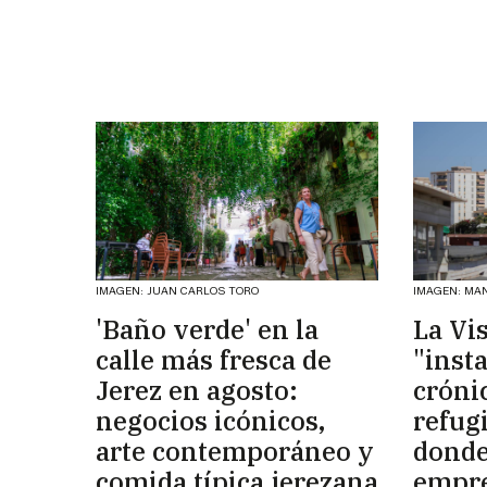
IMAGEN: JUAN CARLOS TORO
IMAGEN: MA
'Baño verde' en la
La Vi
calle más fresca de
"inst
Jerez en agosto:
cróni
negocios icónicos,
refug
arte contemporáneo y
donde
comida típica jerezana
empre